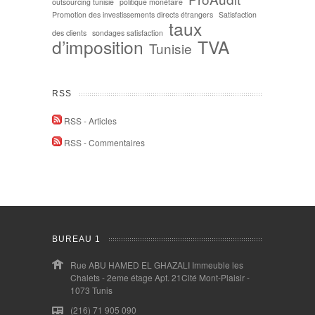
outsourcing tunisie
politique monétaire
Promotion des investissements directs étrangers
Satisfaction
taux
des clients
sondages satisfaction
d’imposition
TVA
Tunisie
RSS
RSS - Articles
RSS - Commentaires
BUREAU 1
Rue ABU HAMED EL GHAZALI Immeuble les
Chalets - 2eme étage Apt. 21Cité Mont-Plaisir -
1073 Tunis
(216) 71 905 090