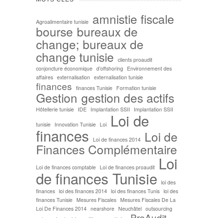
amnistie fiscale
Agroalimentaire tunisie
bourse
bureaux de
change; bureaux de
change tunisie
clients proaudit
conjoncture économique
d’offshoring
Environnement des
affaires
externalisation
externalisation tunisie
finances
finances Tunisie
Formation tunisie
Gestion
gestion des actifs
Hôtellerie tunisie
IDE
Implantation SSII
Implantation SSII
Loi de
tunisie
Innovation Tunisie
Loi
finances
Loi de
Loi de finances 2014
Finances Complémentaire
Loi
Loi de finances comptable
Loi de finances proaudit
de finances Tunisie
loi des
finances
loi des finances 2014
loi des finances Tunis
loi des
finances Tunisie
Mesures Fiscales
Mesures Fiscales De La
Loi De Finances 2014
nearshore
Neuchâtel
outsourcing
ProAudit