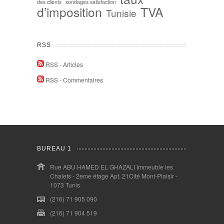
des clients
sondages satisfaction
d’imposition
TVA
Tunisie
RSS
RSS - Articles
RSS - Commentaires
BUREAU 1
Rue ABU HAMED EL GHAZALI Immeuble les
Chalets - 2eme étage Apt. 21Cité Mont-Plaisir -
1073 Tunis
(216) 71 905 090
(216) 71 904 519