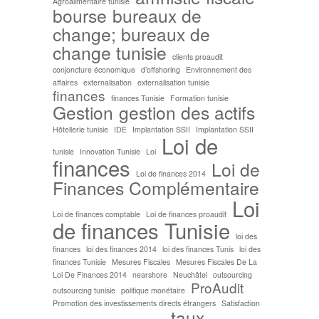
Agroalimentaire tunisie
bourse
bureaux de
change; bureaux de
change tunisie
clients proaudit
conjoncture économique
d’offshoring
Environnement des
affaires
externalisation
externalisation tunisie
finances
finances Tunisie
Formation tunisie
Gestion
gestion des actifs
Hôtellerie tunisie
IDE
Implantation SSII
Implantation SSII
Loi de
tunisie
Innovation Tunisie
Loi
finances
Loi de
Loi de finances 2014
Finances Complémentaire
Loi
Loi de finances comptable
Loi de finances proaudit
de finances Tunisie
loi des
finances
loi des finances 2014
loi des finances Tunis
loi des
finances Tunisie
Mesures Fiscales
Mesures Fiscales De La
Loi De Finances 2014
nearshore
Neuchâtel
outsourcing
ProAudit
outsourcing tunisie
politique monétaire
Promotion des investissements directs étrangers
Satisfaction
taux