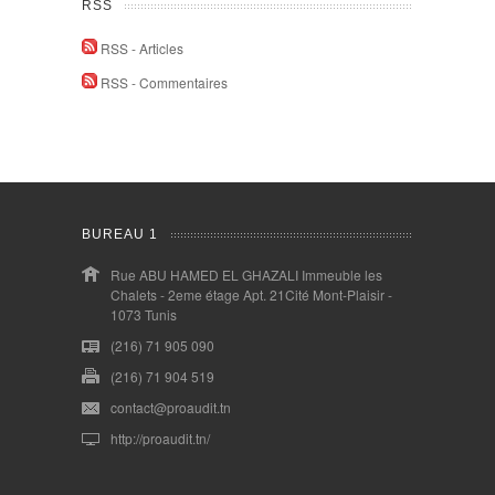
RSS
RSS - Articles
RSS - Commentaires
BUREAU 1
Rue ABU HAMED EL GHAZALI Immeuble les
Chalets - 2eme étage Apt. 21Cité Mont-Plaisir -
1073 Tunis
(216) 71 905 090
(216) 71 904 519
contact@proaudit.tn
http://proaudit.tn/