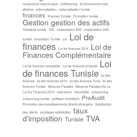
conjoncture économique
d’offshoring
Environnement des
affaires
externalisation
externalisation tunisie
finances
finances Tunisie
Formation tunisie
Gestion
gestion des actifs
Hôtellerie tunisie
IDE
Implantation SSII
Implantation SSII
Loi de
tunisie
Innovation Tunisie
Loi
finances
Loi de
Loi de finances 2014
Finances Complémentaire
Loi
Loi de finances comptable
Loi de finances proaudit
de finances Tunisie
loi des
finances
loi des finances 2014
loi des finances Tunis
loi des
finances Tunisie
Mesures Fiscales
Mesures Fiscales De La
Loi De Finances 2014
nearshore
Neuchâtel
outsourcing
ProAudit
outsourcing tunisie
politique monétaire
Promotion des investissements directs étrangers
Satisfaction
taux
des clients
sondages satisfaction
d’imposition
TVA
Tunisie