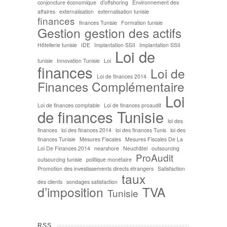
conjoncture économique
d’offshoring
Environnement des
affaires
externalisation
externalisation tunisie
finances
finances Tunisie
Formation tunisie
Gestion
gestion des actifs
Hôtellerie tunisie
IDE
Implantation SSII
Implantation SSII
Loi de
tunisie
Innovation Tunisie
Loi
finances
Loi de
Loi de finances 2014
Finances Complémentaire
Loi
Loi de finances comptable
Loi de finances proaudit
de finances Tunisie
loi des
finances
loi des finances 2014
loi des finances Tunis
loi des
finances Tunisie
Mesures Fiscales
Mesures Fiscales De La
Loi De Finances 2014
nearshore
Neuchâtel
outsourcing
ProAudit
outsourcing tunisie
politique monétaire
Promotion des investissements directs étrangers
Satisfaction
taux
des clients
sondages satisfaction
d’imposition
TVA
Tunisie
RSS