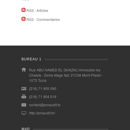
RSS - Articles
RSS - Commentaires
BUREAU 1
Rue ABU HAMED EL GHAZALI Immeuble les
Chalets - 2eme étage Apt. 21Cité Mont-Plaisir -
1073 Tunis
(216) 71 905 090
(216) 71 904 519
contact@proaudit.tn
http://proaudit.tn/
MAP