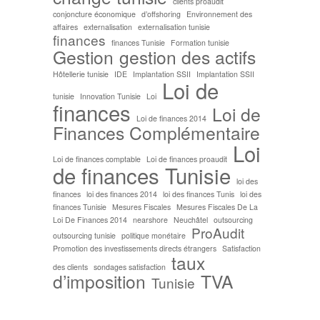
clients proaudit
conjoncture économique
d’offshoring
Environnement des
affaires
externalisation
externalisation tunisie
finances
finances Tunisie
Formation tunisie
Gestion
gestion des actifs
Hôtellerie tunisie
IDE
Implantation SSII
Implantation SSII
Loi de
tunisie
Innovation Tunisie
Loi
finances
Loi de
Loi de finances 2014
Finances Complémentaire
Loi
Loi de finances comptable
Loi de finances proaudit
de finances Tunisie
loi des
finances
loi des finances 2014
loi des finances Tunis
loi des
finances Tunisie
Mesures Fiscales
Mesures Fiscales De La
Loi De Finances 2014
nearshore
Neuchâtel
outsourcing
ProAudit
outsourcing tunisie
politique monétaire
Promotion des investissements directs étrangers
Satisfaction
taux
des clients
sondages satisfaction
d’imposition
TVA
Tunisie