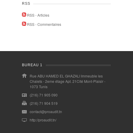
RSS
RSS - Articles
RSS - Commentaires
BUREAU 1
Rue ABU HAMED EL GHAZALI Immeuble les
Chalets - 2eme étage Apt. 21Cité Mont-Plaisir -
1073 Tunis
(216) 71 905 090
(216) 71 904 519
contact@proaudit.tn
http://proaudit.tn/